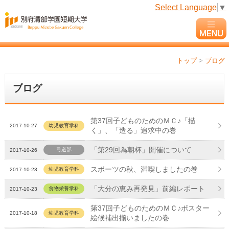
Select Language
▼
トップ
>
ブログ
ブログ
第37回子どものためのＭＣ♪「描
2017-10-27
幼児教育学科
く」、「造る」追求中の巻
「第29回為朝杯」開催について
弓道部
2017-10-26
スポーツの秋、満喫しましたの巻
幼児教育学科
2017-10-23
「大分の恵み再発見」前編レポート
食物栄養学科
2017-10-23
第37回子どものためのＭＣ♪ポスター
2017-10-18
幼児教育学科
絵候補出揃いましたの巻