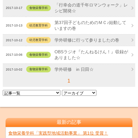
「行幸会の道千年ロマンウォーク」レ
2017-10-17
食物栄養学科
シピ開発☆
第37回子どものためのＭＣ♪始動して
2017-10-13
幼児教育学科
いますの巻
学外研修に行って参りましたの巻
幼児教育学科
2017-10-12
OBSラジオ『たんねるけん！』収録が
2017-10-06
食物栄養学科
ありました☆
学外研修 in 日田☆
食物栄養学科
2017-10-02
1
最新の記事
食物栄養学科「実践型地域活動事業」 第1位 受賞！