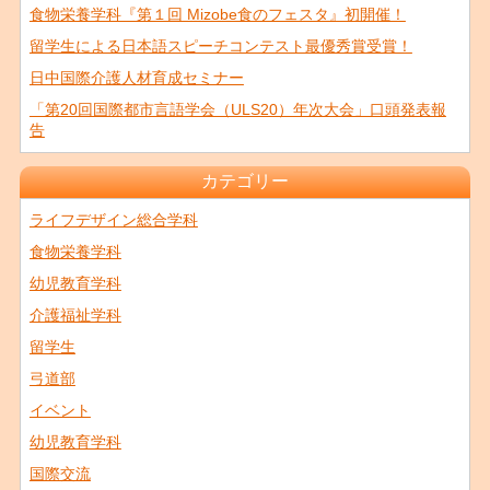
食物栄養学科『第１回 Mizobe食のフェスタ』初開催！
留学生による日本語スピーチコンテスト最優秀賞受賞！
日中国際介護人材育成セミナー
「第20回国際都市言語学会（ULS20）年次大会」口頭発表報
告
カテゴリー
ライフデザイン総合学科
食物栄養学科
幼児教育学科
介護福祉学科
留学生
弓道部
イベント
幼児教育学科
国際交流