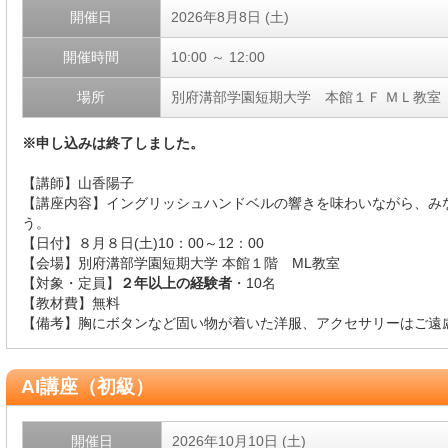
開催日
2026年8月8日 (土)
開催時間
10:00 ～ 12:00
場所
別府溝部学園短期大学 本館１Ｆ ＭＬ教室
※申し込みは終了しました。
【講師】山香陽子
【講座内容】イングリッシュハンドベルの響きを味わいながら、み
う。
【日付】８月８日(土)10：00～12：00
【会場】別府溝部学園短期大学 本館１階 ML教室
【対象・定員】
２年以上の経験者
・10名
【教材費】無料
【備考】胸にボタンなど固い物が着いた洋服、アクセサリーはご遠
AI講座（初級）
開催日
2026年10月10日 (土)