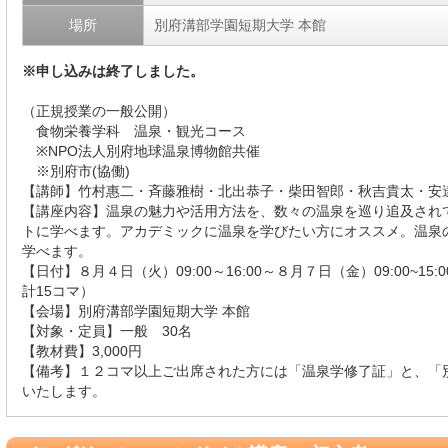
場所
別府溝部学園短期大学 本館
※申し込みは終了しました。
（正規授業の一般公開）
食物栄養学科 温泉・観光コース
※NPO法人別府地球温泉博物館共催
※別府市(協働)
【講師】竹村惠二・斉藤雅樹・北出恭子・柴田智郎・秋吉貴太・安
【講座内容】温泉の魅力や活用方法を、数々の温泉を巡り追及され
トに学べます。アカデミックに温泉を学びたい方にオススメ。温泉
学べます。
【日付】８月４日（火）09:00～16:00～８月７日（金）09:00~1
計15コマ）
【会場】別府溝部学園短期大学 本館
【対象・定員】一般 30名
【教材費】3,000円
【備考】１２コマ以上ご出席された方には「温泉学修了証」と、「
いたします。