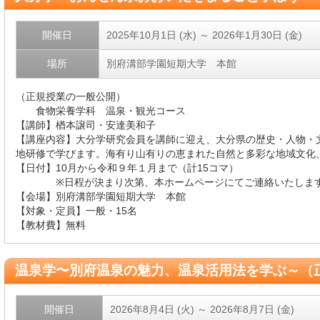
開催日
2025年10月1日 (水)
～
2026年1月30日 (金)
場所
別府溝部学園短期大学 本館
（正規授業の一般公開）
食物栄養学科 温泉・観光コース
【講師】楢本譲司・安達美和子
【講座内容】大分学研究会員を講師に迎え、大分県の歴史・人物・
地研修で学びます。海有り山有りの恵まれた自然と多彩な地域文化
【日付】10月から令和９年１月まで（計15コマ）
※日程が決まり次第、本ホームページにてご連絡いたしま
【会場】別府溝部学園短期大学 本館
【対象・定員】一般・15名
【教材費】無料
温泉学〜別府温泉の魅力、温泉活用法を学ぶ～（
開催日
2026年8月4日 (火)
～
2026年8月7日 (金)