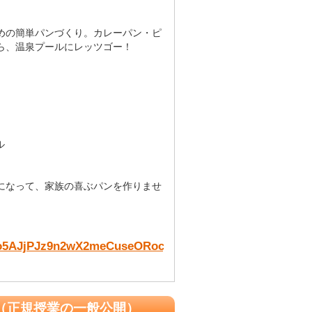
めの簡単パンづくり。カレーパン・ピ
ら、温泉プールにレッツゴー！
ル
になって、家族の喜ぶパンを作りませ
uvlo5AJjPJz9n2wX2meCuseORocj8kLFZbE9qiSP5Fxw/view
（正規授業の一般公開）