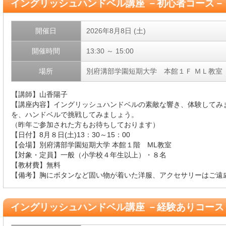
イングリッシュハンドベル講座 －初心者コース－
開催日
2026年8月8日 (土)
開催時間
13:30 ～ 15:00
場所
別府溝部学園短期大学 本館１Ｆ ＭＬ教室
【講師】山香陽子
【講座内容】イングリッシュハンドベルの素敵な響き、体験してみ
を、ハンドベルで挑戦してみましょう。
（昨年ご参加された方もお待ちしております）
【日付】8月８日(土)13：30～15：00
【会場】別府溝部学園短期大学 本館１階 ML教室
【対象・定員】一般（小学校４年生以上）・８名
【教材費】無料
【備考】胸にボタンなど固い物が着いた洋服、アクセサリーはご遠
イングリッシュハンドベル講座 －経験ありコース