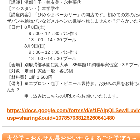
【講師】溝部佳子・棹友美・永井張代
【アシスタント】本学学生
【講座内容】「ひめやまベーカリー」の開店です。初めての方のた
ザパンや動物パンなどメルヘンの世界へ旅しませんか？汗をかいた
【日付】8月8日(土)
9：00～12：30 パン作り
13：00～14：30 プール
8月9日(日)
9：00～12：30 パン作り
13：00～14：30 プール
【会場】別府溝部学園短期大学 85年館1F調理学実習室・3Ｆプー
【対象・定員】家族一般・各15組
【材料費】1組 1,500円
【備考】※エプロン・包丁・ビニール袋持参。お好みの具をお持ち
んか？
申し込みはこちらのURLからお願いいたします。
https://docs.google.com/forms/d/e/1FAIpQLSewIL
usp=sharing&ouid=107857088126260641480
大分学～おんせん県おおいたをまるごと学ぼう～