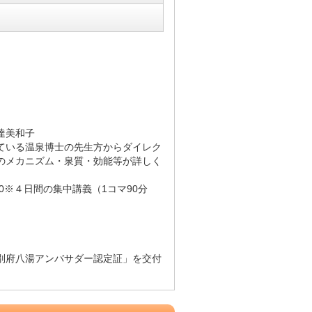
達美和子
ている温泉博士の先生方からダイレク
のメカニズム・泉質・効能等が詳しく
5:00※４日間の集中講義（1コマ90分
別府八湯アンバサダー認定証」を交付