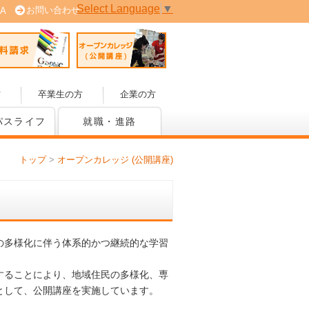
Select Language
▼
お問い合わせ
A
 (PDF版)
資料請求
オープンカレッジ(公開講座)
方
卒業生の方
企業の方
パスライフ
就職・進路
トップ
>
オープンカレッジ (公開講座)
の多様化に伴う体系的かつ継続的な学習
。
することにより、地域住民の多様化、専
として、公開講座を実施しています。