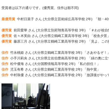
受賞者は以下の通りです。(優秀賞、佳作は順不同)
最優秀賞
中村日菜子 さん (大分県立芸術緑丘高等学校 2年) 「朝・4
優秀賞
前田愛華 さん (大分県立別府翔青高等学校 3年) 「＃わが校自
優秀賞
佐々木実由 さん (大分県立鶴崎工業高等学校 3年) 「校舎夕景
優秀賞
藤原三月 さん (大分県立鶴崎工業高等学校 2年) 「見よ、こ
佳作
竹永桃姫 さん (大分県立鶴崎工業高等学校 3年) 「さあやるぞ！
佳作
小手川莉央 さん (大分県立佐伯豊南高等学校 2年) 「緑の奧に立
佳作
松中優海 さん (大分国際情報高等学校 2年) 「私の担任！」
佳作
児玉有希 さん (大分県立鶴崎工業高等学校 2年) 「熱中賞」
佳作
中村珠優 さん (大分県立鶴崎工業高等学校 2年) 「放課後がやっ