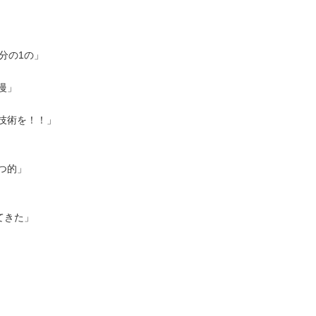
0分の1の」
慢」
」
の技術を！！」
」
つ的」
てきた」