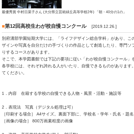
最優秀賞 中村日菜子さん (大分県立芸術緑丘高等学校2年) 「朝・40分の1の」
■
第12回高校生わが校自慢コンクール
[2019.12.26.]
別府溝部学園短期大学には、「ライフデザイン総合学科」があり、こ
ザインや写真を自分だけの手づくりの作品として創造したり、専門ソ
りするコースがあります。
そこで、本学図書館では下記の要項に従い「わが校自慢コンクール」
各学校には、それぞれ誇れる人がいたり、自慢できるものがあります
てください。
1．内容 在籍する学校の自慢できる人物・風景・活動・施設等
2．表現法 写真（デジタル処理は可）
［印刷する場合］ A4サイズ。裏面下部に、学校名・学年・氏名・題
［画像の場合］ 800万画素程度の画像