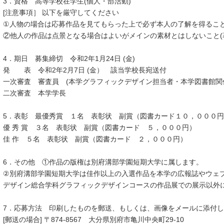
3．資格 高等学校在学生(個人・部活動)
[注意事項］ 以下を厳守してください
①人物の場合は応募作品を見てもらった上で必ず本人の了解を得ること
②他人の作品は点景となる場合はよいがメインの素材とはしないこと(
4．期日 募集締切 令和2年1月24日 (金)
発 表 令和2年2月7日 (金） 該当学校長宛送付
一次審査 審査員 (本学グラフィックデザイン担当者・本学図書館関
二次審査 本学学長
5．表彰 最優秀賞 １名 表彰状 副賞（図書カード１０，０００円
優 秀 賞 ３名 表彰状 副賞（図書カード ５，０００円）
佳 作 ５名 表彰状 副賞（図書カード ２，０００円）
6．その他 ①作品の版権は別府溝部学園短期大学に属します。
②別府溝部学園短期大学は佳作以上の入選作品を本学の広報誌やウェ
デザイン総合学科グラフィックデザインコースの作品展での展示以外
7．応募方法 印刷したものを郵送、もしくは、画像をメールに添付
[郵送の場合] 〒874-8567 大分県別府市亀川中央町29-10