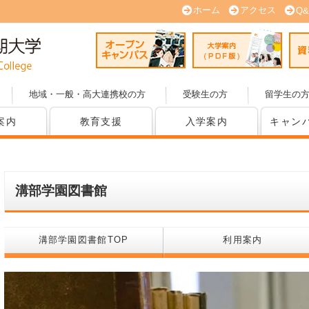
ホーム
アクセス
Q&
オープンキャンパス
大学案内
地域・一般・高大連携校の方
受験生の方
留学生の
案内
教育支援
入学案内
キャン
溝部学園図書館
溝部学園図書館TOP
利用案内