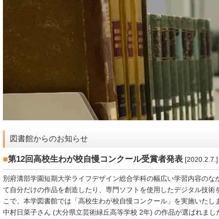
図書館からのお知らせ
■
第12回高校生わが校自慢コンクール受賞者発表
[2020.2.7.]
別府溝部学園短期大学ライフデザイン総合学科の幅広い学習内容のな
て自分だけの作品を創造したり、専門ソフトを使用したデジタル技術
こで、本学図書館では「高校生わが校自慢コンクール」を実施いたしま
中村日菜子さん (大分県立芸術緑丘高等学校 2年) の作品が選ばれまし