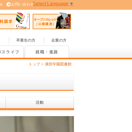
Select Language
▼
お問い合わせ
A
 (PDF版)
資料請求
オープンカレッジ(公開講座)
方
卒業生の方
企業の方
パスライフ
就職・進路
トップ
>
溝部学園図書館
活動