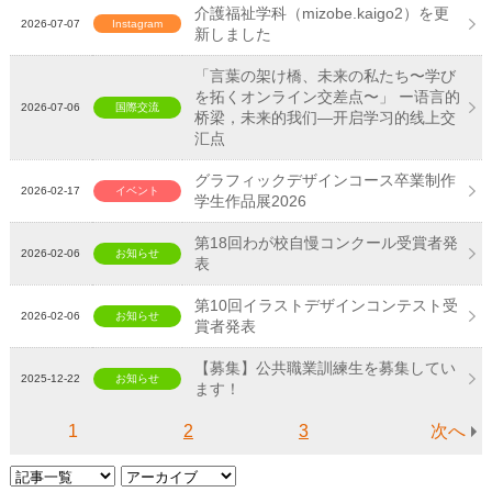
介護福祉学科（mizobe.kaigo2）を更
2026-07-07
Instagram
新しました
「言葉の架け橋、未来の私たち〜学び
を拓くオンライン交差点〜」 ー语言的
2026-07-06
国際交流
桥梁，未来的我们—开启学习的线上交
汇点
グラフィックデザインコース卒業制作
2026-02-17
イベント
学生作品展2026
第18回わが校自慢コンクール受賞者発
2026-02-06
お知らせ
表
第10回イラストデザインコンテスト受
2026-02-06
お知らせ
賞者発表
【募集】公共職業訓練生を募集してい
2025-12-22
お知らせ
ます！
1
2
3
次へ