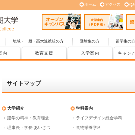
ホーム
アクセス
Q&
オープンキャンパス
大学案内
地域・一般・高大連携校の方
受験生の方
留学生の
案内
教育支援
入学案内
キャン
サイトマップ
大学紹介
学科案内
建学の精神・教育理念
ライフデザイン総合学科
理事長・学長 あいさつ
食物栄養学科