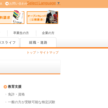
Select Language
▼
お問い合わせ
A
 (PDF版)
資料請求
オープンカレッジ(公開講座)
方
卒業生の方
企業の方
パスライフ
就職・進路
トップ
>
サイトマップ
教育支援
免許・資格
一般の方が受験可能な検定試験