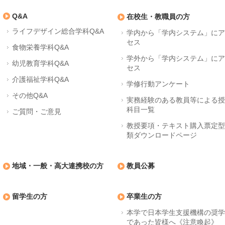
Q&A
在校生・教職員の方
ライフデザイン総合学科Q&A
学内から「学内システム」に
セス
食物栄養学科Q&A
学外から「学内システム」に
幼児教育学科Q&A
セス
介護福祉学科Q&A
学修行動アンケート
その他Q&A
実務経験のある教員等による
科目一覧
ご質問・ご意見
教授要項・テキスト購入票定
類ダウンロードページ
地域・一般・高大連携校の方
教員公募
留学生の方
卒業生の方
本学で日本学生支援機構の奨
であった皆様へ《注意喚起》