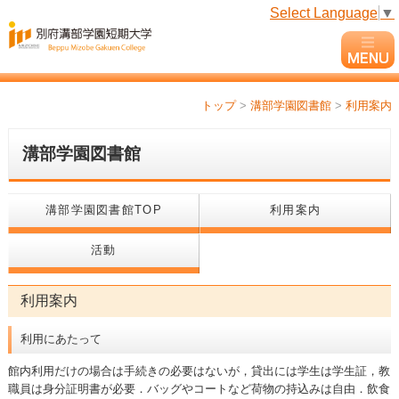
Select Language
▼
トップ
>
溝部学園図書館
>
利用案内
溝部学園図書館
溝部学園図書館TOP
利用案内
活動
利用案内
利用にあたって
館内利用だけの場合は手続きの必要はないが，貸出には学生は学生証，教
職員は身分証明書が必要．バッグやコートなど荷物の持込みは自由．飲食