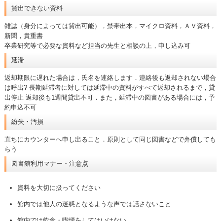
貸出できない資料
雑誌（身分によっては貸出可能），禁帯出本，マイクロ資料，ＡＶ資料，
新聞，貴重書
卒業研究等で必要な資料など担当の先生と相談の上，申し込み可
延滞
返却期限に遅れた場合は，氏名を連絡します．連絡後も返却されない場合
は呼出? 長期延滞者に対しては延滞中の資料がすべて返却されるまで，貸
出停止 返却後も1週間貸出不可．また，延滞中の図書がある場合には，予
約申込不可
紛失・汚損
直ちにカウンターへ申し出ること．原則として同じ図書などで弁償しても
らう
図書館利用マナー・注意点
資料を大切に扱ってください
館内では他人の迷惑となるような声では話さないこと
館内では飲食・喫煙をしてはいけない