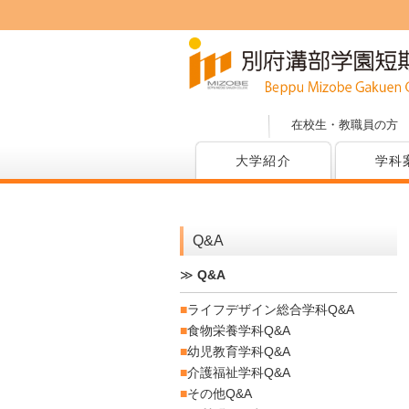
在校生・教職員の方
大学紹介
学科
Q&A
≫
Q&A
■
ライフデザイン総合学科Q&A
■
食物栄養学科Q&A
■
幼児教育学科Q&A
■
介護福祉学科Q&A
■
その他Q&A