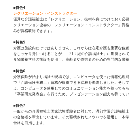
■
特色4
レクリエーション・インストラクター
優秀な介護福祉士は「レクリエーション」技術を身につけておく必要
クリエーション協会の「レクリエーション・インストラクター」資
みが資格取得できます。
■
特色5
介護は施設内だけではありません。これからは在宅介護も重要な位
をしっかり身につけることが、「21世紀の介護福祉士」に期待され
食物栄養学科の施設を使用し、高齢者や障害者のための専門的な栄
■
特色6
介護保険が始まり福祉の現場では、コンピュータを使った情報処理
で「介護保険実務士」資格が取得できる課程を準備しました。そし
え、コンピュータを使用してのコミュニケーション能力を養ってもら
「卒業研究発表会」を行うため、プレゼンテーション能力も養って
■
特色7
一般からの介護福祉士国家試験受験者に対して、溝部学園介護福祉
の合格者を輩出しています。その蓄積されたノウハウを活用し、本
合格を目指します。