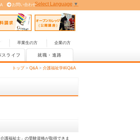
Select Language
▼
お問い合わせ
A
 (PDF版)
資料請求
オープンカレッジ (公開講座)
方
卒業生の方
企業の方
パスライフ
就職・進路
トップ
>
Q&A
>
介護福祉学科Q&A
「介護福祉士」の受験資格が取得できま