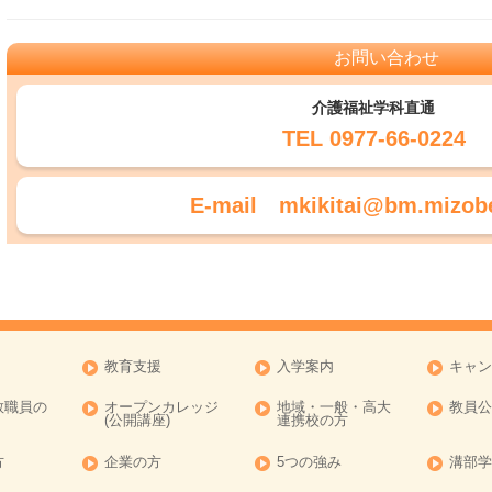
お問い合わせ
介護福祉学科直通
TEL 0977-66-0224
E-mail mkikitai@bm.mizobe
教育支援
入学案内
キャン
教職員の
オープンカレッジ
地域・一般・高大
教員公
(公開講座)
連携校の方
方
企業の方
5つの強み
溝部学