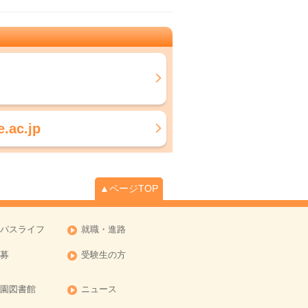
.ac.jp
▲ページTOP
パスライフ
就職・進路
募
受験生の方
園図書館
ニュース