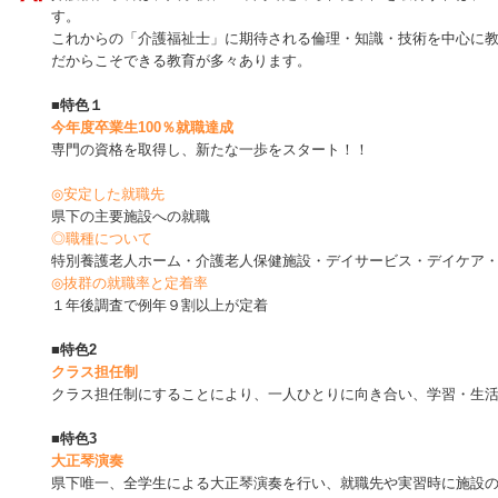
す。
これからの「介護福祉士」に期待される倫理・知識・技術を中心に
だからこそできる教育が多々あります。
■
特色１
今年度卒業生100％就職達成
専門の資格を取得し、新たな一歩をスタート！！
◎安定した就職先
県下の主要施設への就職
◎職種について
特別養護老人ホーム・介護老人保健施設・デイサービス・デイケア
◎抜群の就職率と定着率
１年後調査で例年９割以上が定着
■
特色2
クラス担任制
クラス担任制にすることにより、一人ひとりに向き合い、学習・生
■
特色3
大正琴演奏
県下唯一、全学生による大正琴演奏を行い、就職先や実習時に施設