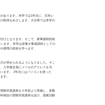
があります。本学では1年次に、日本レ
格の取得をめざします。大分県では本学の
置付けとなります。そこで、家事援助技術
ています。本学は栄養士養成課程としての
養や調理の技術を学べます。
能力が求められるようになりました。そこ
て、入学後全員にメールのアドレスを与
います。 2年次にはパソコンを使った
います。
士受験対策講座を５年前より実施し、多数
学科独自の受験対策講座を設け、国家試験