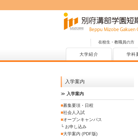
在校生・教職員の方
大学紹介
学科
入学案内
≫
入学案内
■
募集要項・日程
■
社会人入試
■
オープンキャンパス
└
お申し込み
■
大学案内 (PDF版)