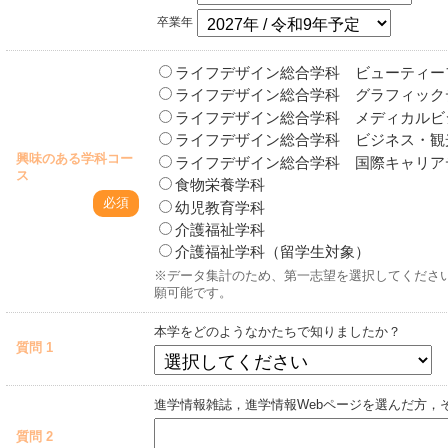
卒業年
ライフデザイン総合学科 ビューティー
ライフデザイン総合学科 グラフィック
ライフデザイン総合学科 メディカルビ
ライフデザイン総合学科 ビジネス・観光
興味のある学科コー
ライフデザイン総合学科 国際キャリアデ
ス
食物栄養学科
必須
幼児教育学科
介護福祉学科
介護福祉学科（留学生対象）
※データ集計のため、第一志望を選択してくださ
願可能です。
本学をどのようなかたちで知りましたか？
質問 1
進学情報雑誌，進学情報Webページを選んだ方，
質問 2