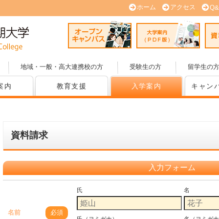
ホーム
アクセス
Q&
オープンキャンパス
大学案内
地域・一般・高大連携校の方
受験生の方
留学生の
案内
教育支援
入学案内
キャン
資料請求
入力フォーム
氏
名
名前
必須
氏（ヨミガナ）
名（ヨミガナ