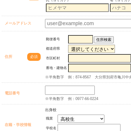
メールアドレス
郵便番号
住所検索
都道府県
住所
必須
市区町村
番地・建物名
※半角数字 例：874-8567 大分県別府市亀川中央町
電話番号
※半角数字 例：0977-66-0224
出身校
職業
在籍・学校情報
学校名