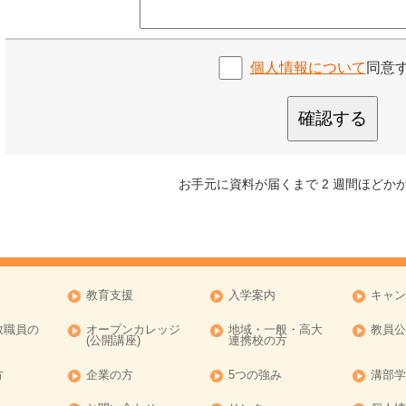
個人情報について
同意
確認する
お手元に資料が届くまで 2 週間ほどか
教育支援
入学案内
キャン
教職員の
オープンカレッジ
地域・一般・高大
教員公
(公開講座)
連携校の方
方
企業の方
5つの強み
溝部学