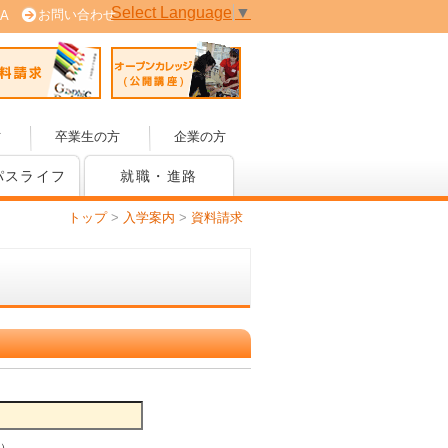
Select Language
▼
お問い合わせ
A
 (PDF版)
資料請求
オープンカレッジ (公開講座)
方
卒業生の方
企業の方
パスライフ
就職・進路
トップ
>
入学案内
>
資料請求
）