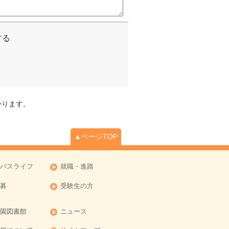
する
かります。
▲ページTOP
パスライフ
就職・進路
募
受験生の方
園図書館
ニュース