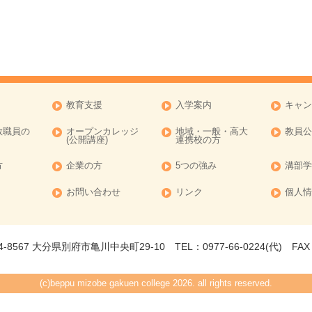
教育支援
入学案内
キャン
教職員の
オープンカレッジ
地域・一般・高大
教員公
(公開講座)
連携校の方
方
企業の方
5つの強み
溝部学
お問い合わせ
リンク
個人情
-8567 大分県別府市亀川中央町29-10 TEL：0977-66-0224(代) FAX：0
(c)beppu mizobe gakuen college 2026. all rights reserved.