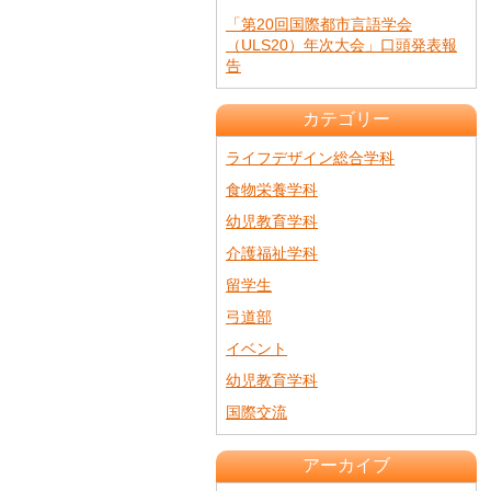
「第20回国際都市言語学会
（ULS20）年次大会」口頭発表報
告
カテゴリー
ライフデザイン総合学科
食物栄養学科
幼児教育学科
介護福祉学科
留学生
弓道部
イベント
幼児教育学科
国際交流
アーカイブ