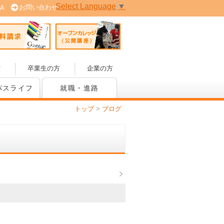
Select Language
▼
お問い合わせ
A
 (PDF版)
資料請求
オープンカレッジ(公開講座)
方
卒業生の方
企業の方
パスライフ
就職・進路
トップ
>
ブログ