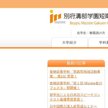
在学生・教職員の方
大学紹介
学科
最新の記事
食物栄養学科「実践型地域活動事
業」 第1位 受賞！
食物栄養学科『第１回 Mizobe食の
フェスタ』初開催！
留学生による日本語スピーチコン
テスト最優秀賞受賞！
日中国際介護人材育成セミナー