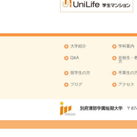
2016年09月
2016年08月
2016年07月
2016年06月
2016年05月
大学紹介
学科案内
2016年04月
Q&A
在校生・
2016年03月
方
2016年02月
留学生の方
卒業生の
2016年01月
ブログ
アクセス
2015年11月
別府溝部学園短期大学
〒874