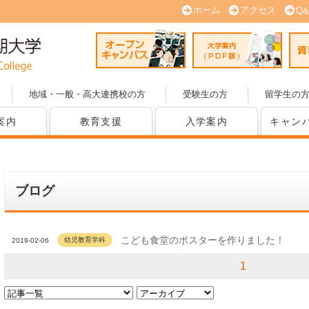
ホーム
アクセス
Q&
オープンキャンパス
大学案内
地域・一般・高大連携校の方
受験生の方
留学生の
案内
教育支援
入学案内
キャン
ブログ
こども食堂のポスターを作りました！
幼児教育学科
2019-02-06
1