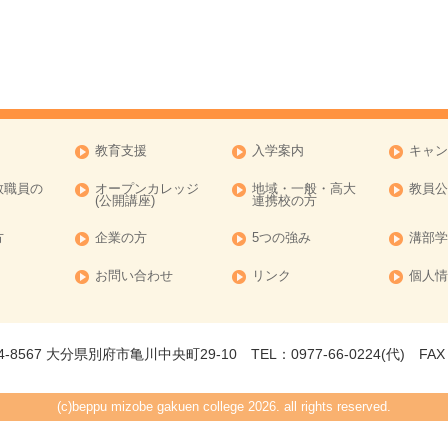
教育支援
入学案内
キャン
教職員の
オープンカレッジ
地域・一般・高大
教員公
(公開講座)
連携校の方
方
企業の方
5つの強み
溝部学
お問い合わせ
リンク
個人情
-8567 大分県別府市亀川中央町29-10 TEL：0977-66-0224(代) FAX：0
(c)beppu mizobe gakuen college 2026. all rights reserved.