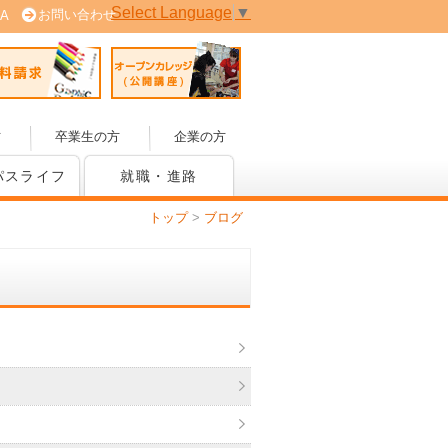
Select Language
▼
お問い合わせ
A
 (PDF版)
資料請求
オープンカレッジ(公開講座)
方
卒業生の方
企業の方
パスライフ
就職・進路
トップ
>
ブログ