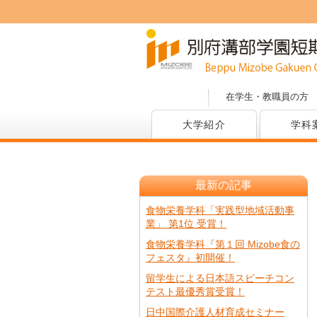
在学生・教職員の方
大学紹介
学科
最新の記事
食物栄養学科「実践型地域活動事
業」 第1位 受賞！
食物栄養学科『第１回 Mizobe食の
フェスタ』初開催！
留学生による日本語スピーチコン
テスト最優秀賞受賞！
日中国際介護人材育成セミナー