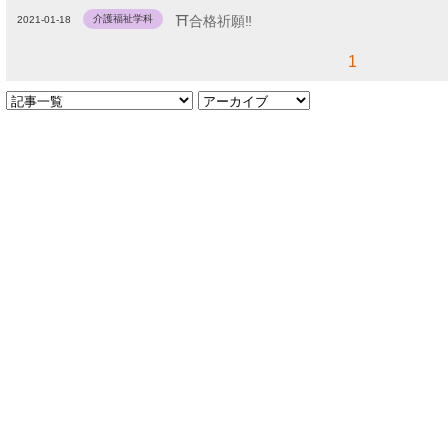
介護福祉学科
⛩合格祈願‼
2021-01-18
1