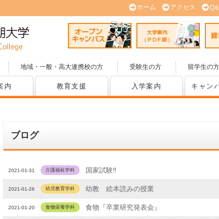
ホーム
アクセス
Q&
オープンキャンパス
大学案内
地域・一般・高大連携校の方
受験生の方
留学生の
案内
教育支援
入学案内
キャン
ブログ
国家試験‼
介護福祉学科
2021-01-31
幼教 絵本読みの授業
幼児教育学科
2021-01-26
食物『卒業研究発表会』
食物栄養学科
2021-01-20