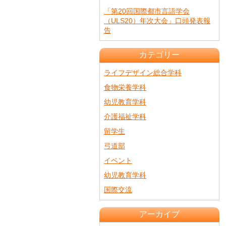
「第20回国際都市言語学会
（ULS20）年次大会」口頭発表報
告
カテゴリー
ライフデザイン総合学科
食物栄養学科
幼児教育学科
介護福祉学科
留学生
弓道部
イベント
幼児教育学科
国際交流
アーカイブ