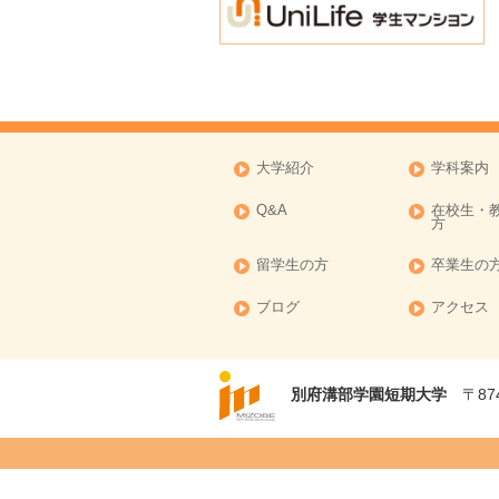
2016年09月
2016年08月
2016年07月
2016年06月
2016年05月
大学紹介
学科案内
2016年04月
Q&A
在校生・
2016年03月
方
2016年02月
留学生の方
卒業生の
2016年01月
ブログ
アクセス
2015年11月
別府溝部学園短期大学
〒874