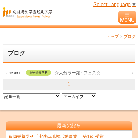
Select Language
▼
トップ
>
ブログ
ブログ
☆大分ラー麺’sフェス☆
食物栄養学科
2016-09-19
1
最新の記事
食物栄養学科「実践型地域活動事業」 第1位 受賞！