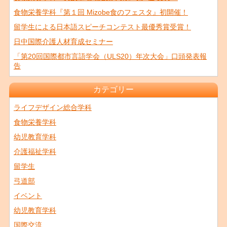
食物栄養学科『第１回 Mizobe食のフェスタ』初開催！
留学生による日本語スピーチコンテスト最優秀賞受賞！
日中国際介護人材育成セミナー
「第20回国際都市言語学会（ULS20）年次大会」口頭発表報
告
カテゴリー
ライフデザイン総合学科
食物栄養学科
幼児教育学科
介護福祉学科
留学生
弓道部
イベント
幼児教育学科
国際交流