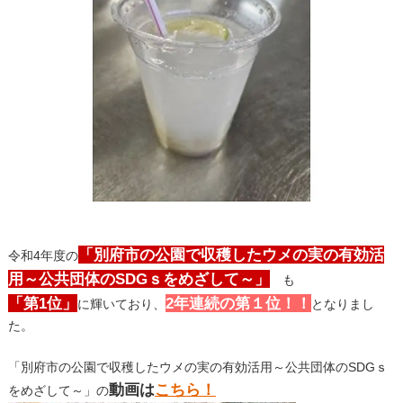
「別府市の公園で収穫したウメの実の有効活
令和4年度の
用～公共団体のSDGｓをめざして～」
も
「第1位」
2年連続の第１位！！
に輝いており、
となりまし
た。
「別府市の公園で収穫したウメの実の有効活用～公共団体のSDGｓ
動画は
こちら！
をめざして～」の