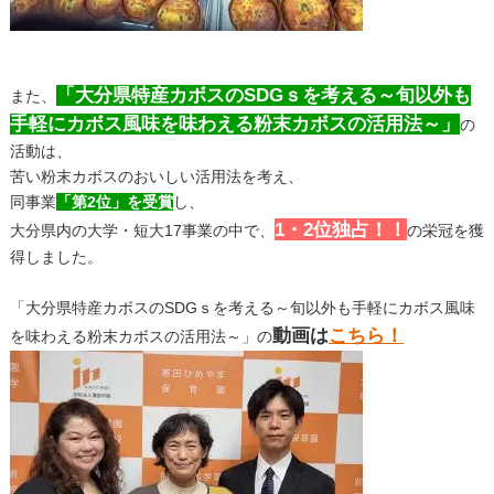
「大分県特産カボスのSDGｓを考える～旬以外も
また、
手軽にカボス風味を味わえる粉末カボスの活用法～」
の
活動は、
苦い粉末カボスのおいしい活用法を考え、
同事業
「第2位」を受賞
し、
1・2位独占！！
大分県内の大学・短大17事業の中で、
の栄冠を獲
得しました。
「大分県特産カボスのSDGｓを考える～旬以外も手軽にカボス風味
動画は
こちら！
を味わえる粉末カボスの活用法～」の