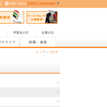
Select Language
▼
お問い合わせ
A
 (PDF版)
資料請求
オープンカレッジ(公開講座)
方
卒業生の方
企業の方
パスライフ
就職・進路
トップ
>
ブログ
）