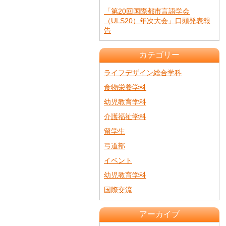
「第20回国際都市言語学会
（ULS20）年次大会」口頭発表報
告
カテゴリー
ライフデザイン総合学科
食物栄養学科
幼児教育学科
介護福祉学科
留学生
弓道部
イベント
幼児教育学科
国際交流
アーカイブ