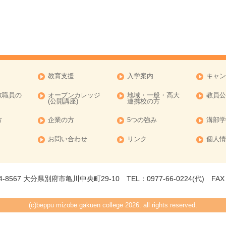
教育支援
入学案内
キャン
教職員の
オープンカレッジ
地域・一般・高大
教員公
(公開講座)
連携校の方
方
企業の方
5つの強み
溝部学
お問い合わせ
リンク
個人情
-8567 大分県別府市亀川中央町29-10 TEL：0977-66-0224(代) FAX：0
(c)beppu mizobe gakuen college 2026. all rights reserved.