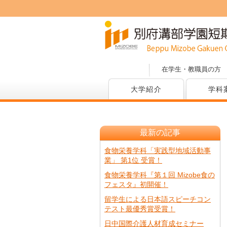
在学生・教職員の方
大学紹介
学科
最新の記事
食物栄養学科「実践型地域活動事
業」 第1位 受賞！
食物栄養学科『第１回 Mizobe食の
フェスタ』初開催！
留学生による日本語スピーチコン
テスト最優秀賞受賞！
日中国際介護人材育成セミナー