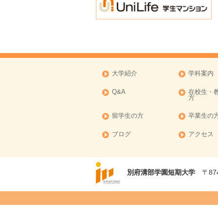
2016年09月
2016年08月
2016年07月
2016年06月
2016年05月
大学紹介
学科案内
2016年04月
Q&A
在校生・
2016年03月
方
2016年02月
留学生の方
卒業生の
2016年01月
ブログ
アクセス
2015年11月
別府溝部学園短期大学
〒874