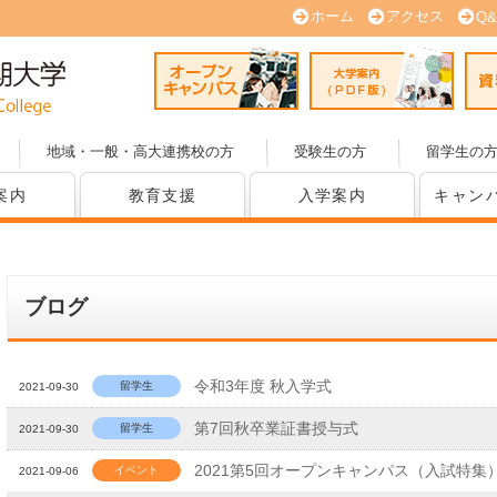
ホーム
アクセス
Q&
オープンキャンパス
大学案内
地域・一般・高大連携校の方
受験生の方
留学生の
案内
教育支援
入学案内
キャン
ブログ
令和3年度 秋入学式
留学生
2021-09-30
第7回秋卒業証書授与式
留学生
2021-09-30
2021第5回オープンキャンパス（入試特集
イベント
2021-09-06