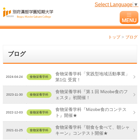
Select Language
▼
トップ
>
ブログ
ブログ
食物栄養学科「実践型地域活動事業」
2024-04-24
食物栄養学科
第1位 受賞！
食物栄養学科『第１回 Mizobe食のフ
2023-11-30
食物栄養学科
ェスタ』初開催！
食物栄養学科『Mizobe食のコンテス
2022-12-03
食物栄養学科
ト』開催★
食物栄養学科『朝食を食べて、朝シャ
2021-11-25
食物栄養学科
キーン』コンテスト開催★