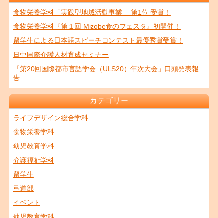
食物栄養学科「実践型地域活動事業」 第1位 受賞！
食物栄養学科『第１回 Mizobe食のフェスタ』初開催！
留学生による日本語スピーチコンテスト最優秀賞受賞！
日中国際介護人材育成セミナー
「第20回国際都市言語学会（ULS20）年次大会」口頭発表報
告
カテゴリー
ライフデザイン総合学科
食物栄養学科
幼児教育学科
介護福祉学科
留学生
弓道部
イベント
幼児教育学科