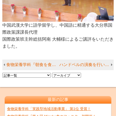
中国武漢大学に語学留学し、中国語に精通する大分県国
際政策課課長代理
国際政策班主幹総括阿南 大輔様によるご講評をいただき
ました。
食物栄養学科『朝食を食べて、朝シャキーン』コンテスト開催★
ハンドベルの演奏を行いました♪
最新の記事
食物栄養学科「実践型地域活動事業」 第1位 受賞！