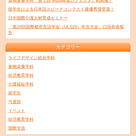
食物栄養学科『第１回 Mizobe食のフェスタ』初開催！
留学生による日本語スピーチコンテスト最優秀賞受賞！
日中国際介護人材育成セミナー
「第20回国際都市言語学会（ULS20）年次大会」口頭発表報
告
カテゴリー
ライフデザイン総合学科
食物栄養学科
幼児教育学科
介護福祉学科
留学生
弓道部
イベント
幼児教育学科
国際交流