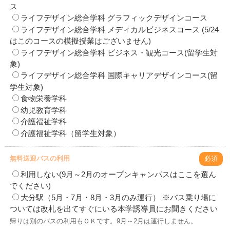
ス
ライフデザイン総合学科 グラフィックデザインコース
ライフデザイン総合学科 メディカルビジネスコース (5/24
はこのコースの模擬授業はございません)
ライフデザイン総合学科 ビジネス・観光コース(留学生対
象)
ライフデザイン総合学科 国際キャリアデザインコース(留
学生対象)
食物栄養学科
幼児教育学科
介護福祉学科
介護福祉学科（留学生対象）
無料送迎バスの利用
必須
利用しない(9月～2月のオープンキャンパスはここを選ん
でください)
大分駅（5月・7月・8月・3月のみ運行） ※バス乗り場に
ついては改札を出てすぐにいる本学誘導員にお聞きください
帰りは別のバスの利用もＯＫです。9月～2月は運行しません。