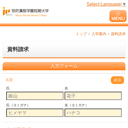
Select Language
▼
トップ
>
入学案内
>
資料請求
資料請求
入力フォーム
名前
必須
氏
名
氏（ヨミガナ）
名（ヨミガナ）