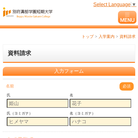
Select Language
▼
トップ
>
入学案内
>
資料請求
資料請求
入力フォーム
名前
必須
氏
名
氏（ヨミガナ）
名（ヨミガナ）